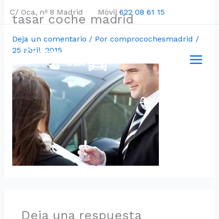
Ir
C/ Oca, nº 8 Madrid Móvil
622 08 61 15
tasar coche madrid
al
contenido
Deja un comentario
/ Por
comprocochesmadrid
/
25 abril, 2015
Deja una respuesta