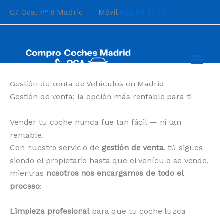
Ir
C/ Oca, nº 8 Madrid Móvil
622 08 61 15
al
contenido
Gestión de venta de Vehículos en Madrid
Gestión de venta: la opción más rentable para ti
Vender tu coche nunca fue tan fácil — ni tan
rentable.
Con nuestro servicio de
gestión de venta
, tú sigues
siendo el propietario hasta que el vehículo se vende,
mientras
nosotros nos encargamos de todo el
proceso
:
Limpieza profesional
para que tu coche luzca