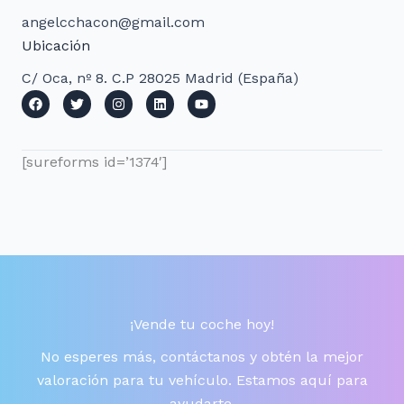
angelcchacon@gmail.com
Ubicación
C/ Oca, nº 8. C.P 28025 Madrid (España)
[sureforms id=’1374′]
¡Vende tu coche hoy!
No esperes más, contáctanos y obtén la mejor
valoración para tu vehículo. Estamos aquí para
ayudarte.