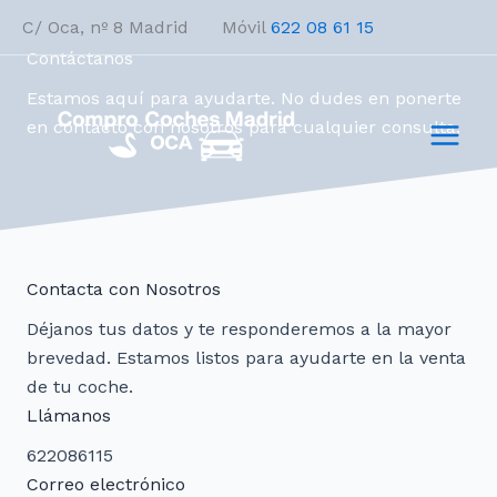
Ir
C/ Oca, nº 8 Madrid Móvil
622 08 61 15
al
Contáctanos
contenido
Estamos aquí para ayudarte. No dudes en ponerte
en contacto con nosotros para cualquier consulta.
Contacta con Nosotros
Déjanos tus datos y te responderemos a la mayor
brevedad. Estamos listos para ayudarte en la venta
de tu coche.
Llámanos
622086115
Correo electrónico