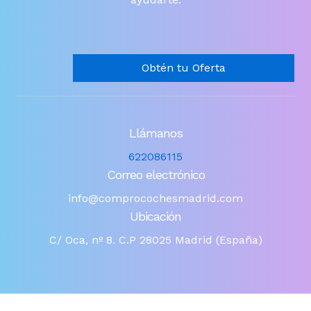
Obtén tu Oferta
Llámanos
622086115
Correo electrónico
info@comprocochesmadrid.com
Ubicación
C/ Oca, nº 8. C.P 28025 Madrid (España)