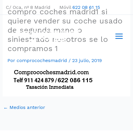
Ir
C/ Oca, nº 8 Madrid Móvil
622 08 61 15
compro coches madrid1 si
al
contenido
quiere vender su coche usado
de segunda mano o
siniestrado nosotros se lo
compramos 1
Por
comprocochesmadrid
/
23 julio, 2019
←
Medios anterior