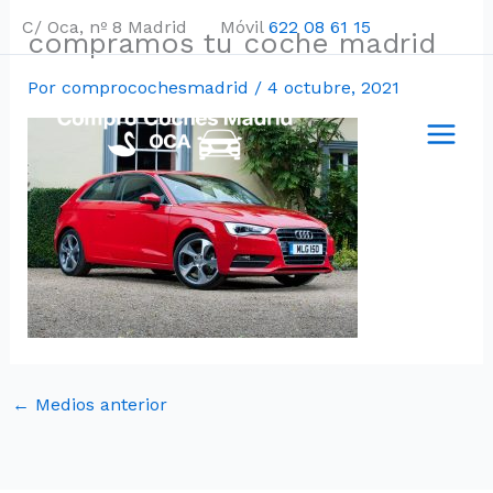
Ir
C/ Oca, nº 8 Madrid Móvil
622 08 61 15
compramos tu coche madrid
al
contenido
Por
comprocochesmadrid
/
4 octubre, 2021
←
Medios anterior