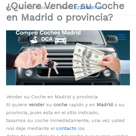
¿Quiere Vender su Coche
Ir
C/ Oca, nº 8 Madrid Móvil
622 08 61 15
al
en Madrid o provincia?
contenido
Vender su Coche en Madrid y provincia
Si quiere
vender
su
coche
rapido y en
Madrid
o su
provincia, pues esta en el sitio indicado,
tasamos su coche inmediatamente, una vez usted
nos deje mediante el
contacto
los