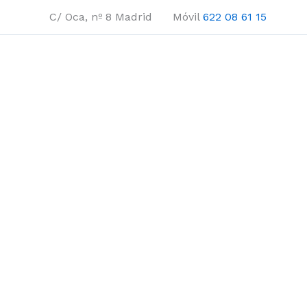
Ir
C/ Oca, nº 8 Madrid Móvil
622 08 61 15
al
contenido